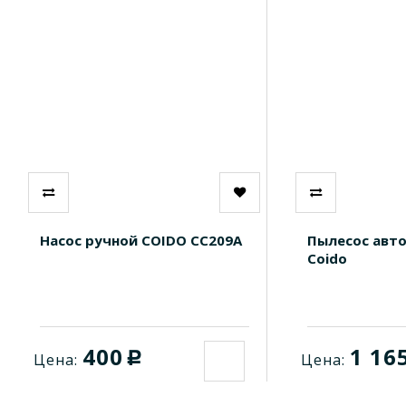
Насос ручной COIDO СС209A
Пылесос авт
Сoido
400
1 16
c
Цена:
Цена: