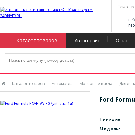
г. 
пер
Каталог товаров
Автосервис
О нас
Каталог товаров
Автомасла
Моторные масла
Для лег
Ford Formul
Наличие:
Модель: