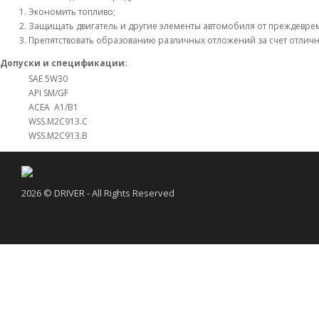
Экономить топливо;
Защищать двигатель и другие элементы автомобиля от преждевре
Препятствовать образованию различных отложений за счет отлич
Допуски и спецификации:
SAE 5W30
API SM/GF
ACEA A1/B1
WSS.M2C913.C
WSS.M2C913.B
2026 © DRIVER - All Rights Reserved