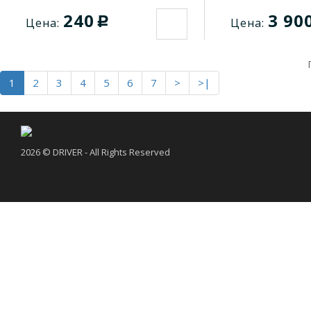
240
3 90
c
Цена:
Цена:
1
2
3
4
5
6
7
>
>|
2026 © DRIVER - All Rights Reserved