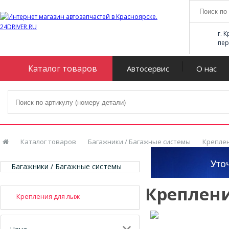
г. 
пер
Каталог товаров
Автосервис
О нас
Каталог товаров
Багажники / Багажные системы
Креплен
Багажники / Багажные системы
Креплен
Крепления для лыж