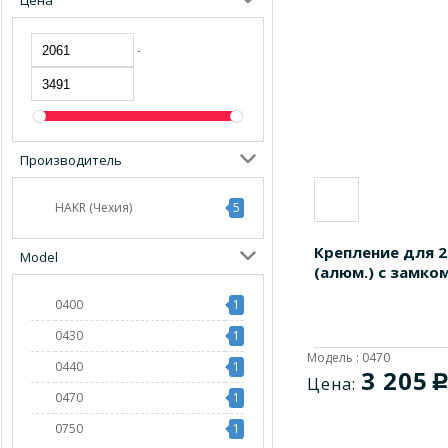
Цена
-
Производитель
HAKR (Чехия)
5
Крепление для 2
Model
(алюм.) с замко
0400
1
0430
1
Модель : 0470
0440
1
3 205
Цена:
0470
1
0750
1