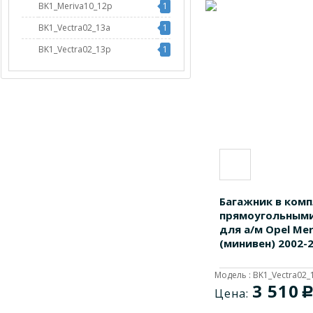
BK1_Meriva10_12p
1
BK1_Vectra02_13a
1
BK1_Vectra02_13p
1
Багажник в комп
прямоугольными
для а/м Opel Mer
(минивен) 2002-
Модель : BK1_Vectra02_
3 510
Цена: