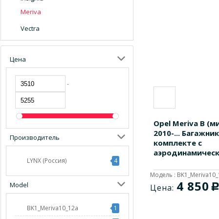
Meriva
Vectra
Цена
-
Opel Meriva B (м
2010-... Багажник
Производитель
комплекте с
аэродинамическ
LYNX (Россия)
4
Модель : BK1_Meriva10_
4 850
Model
Цена:
BK1_Meriva10_12a
1