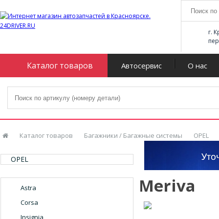
г. 
пер
Каталог товаров
Автосервис
О нас
Каталог товаров
Багажники / Багажные системы
OPEL
OPEL
Meriva
Astra
Corsa
Insignia