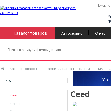
г. 
пер
Каталог товаров
Автосервис
О нас
Каталог товаров
Багажники / Багажные системы
KIA
C
KIA
Ceed
Ceed
Cerato