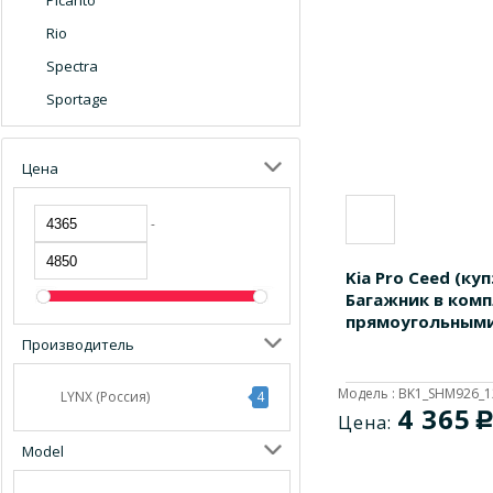
Piсanto
Rio
Spectra
Sportage
Цена
-
Kia Pro Ceed (купэ
Багажник в комп
прямоугольными
Производитель
Модель : BK1_SHM926_
LYNX (Россия)
4
4 365
Цена:
Model