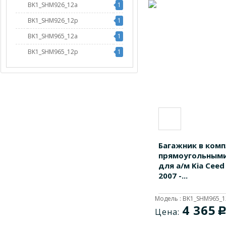
BK1_SHM926_12a
1
BK1_SHM926_12p
1
BK1_SHM965_12a
1
BK1_SHM965_12p
1
Багажник в комп
прямоугольными
для а/м Kia Ceed
2007 -...
Модель : BK1_SHM965_
4 365
Цена: