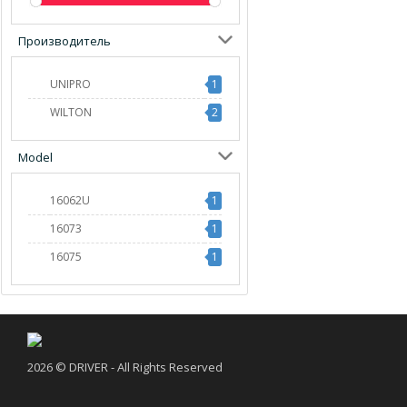
Производитель
UNIPRO
1
WILTON
2
Model
16062U
1
16073
1
16075
1
2026 © DRIVER - All Rights Reserved