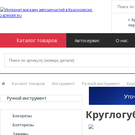
г. 
пер
Каталог товаров
Автосервис
О нас
Каталог товаров
Инструмент
Ручной инструмент
Кру
Ручной инструмент
Круглог
Бокорезы
Болторезы
Зажимы