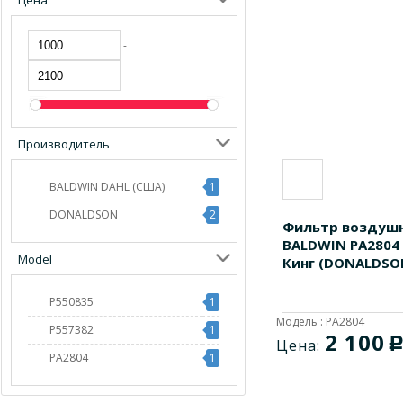
Цена
-
Производитель
BALDWIN DAHL (США)
1
DONALDSON
2
Фильтр воздуш
BALDWIN PA2804
Model
Кинг (DONALDSO
P550835
1
Модель : PA2804
P557382
1
2 100
Цена:
PA2804
1