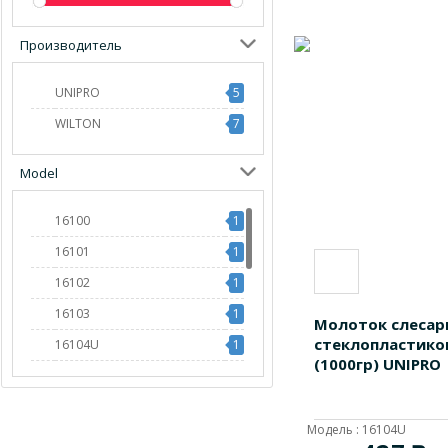
Производитель
UNIPRO
5
WILTON
7
Model
16100
1
16101
1
16102
1
16103
1
Молоток слесар
стеклопластико
16104U
1
(1000гр) UNIPRO
16105U
1
16106U
1
Модель : 16104U
16107
1