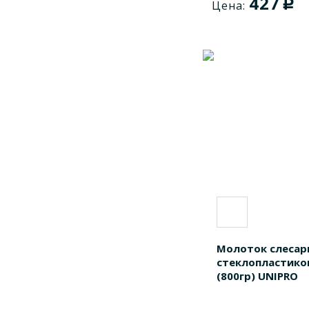
427
c
Цена:
16115U
1
16135
1
16148
1
16148U
1
Молоток слесар
стеклопластико
(800гр) UNIPRO