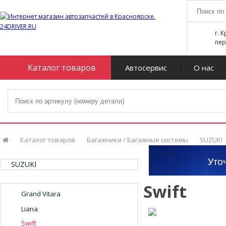
г. 
пер
Каталог товаров
Автосервис
О нас
Каталог товаров
Багажники / Багажные системы
SUZUKI
SUZUKI
Swift
Grand Vitara
Liana
Swift