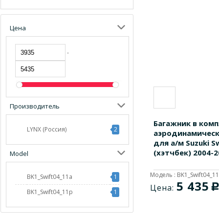
Цена
-
Производитель
Багажник в комп
LYNX (Россия)
2
аэродинамическ
для а/м Suzuki S
(хэтчбек) 2004-2
Model
Модель : BK1_Swift04_1
BK1_Swift04_11a
1
5 435
Цена:
BK1_Swift04_11p
1