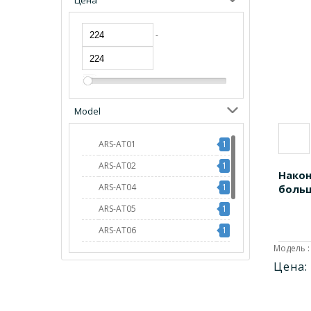
Цена
-
Model
ARS-AT01
1
ARS-AT02
1
Након
ARS-AT04
1
боль
ARS-AT05
1
ARS-AT06
1
Модель :
ARS-AT07
1
Цена:
ARS-AT08
1
ARS-ATC01
1