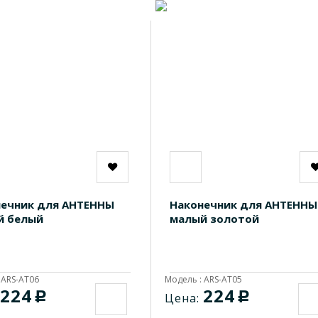
ечник для АНТЕННЫ
Наконечник для АНТЕННЫ
й белый
малый золотой
 ARS-AT06
Модель : ARS-AT05
224
224
c
c
Цена: