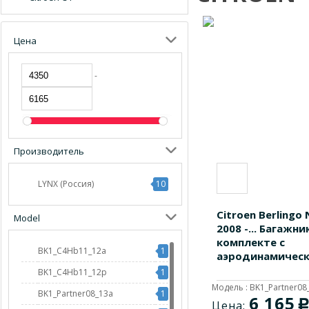
Цена
-
Производитель
LYNX (Россия)
10
Citroen Berlingo
Model
2008 -... Багажни
комплекте с
BK1_C4Hb11_12a
1
аэродинамическ
BK1_C4Hb11_12p
1
Модель : BK1_Partner08
BK1_Partner08_13a
1
6 165
Цена: