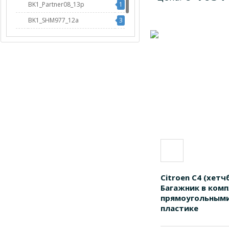
BK1_Partner08_13p
1
BK1_SHM977_12a
3
BK1_SHM977_12p
3
Citroen C4 (хетчбе
Багажник в комп
прямоугольными
пластике