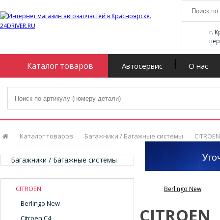
г. 
пер
Каталог товаров
Автосервис
О нас
Каталог товаров
Багажники / Багажные системы
CITROEN
Багажники / Багажные системы
CITROEN
Berlingo New
Berlingo New
CITROEN
Citroen C4