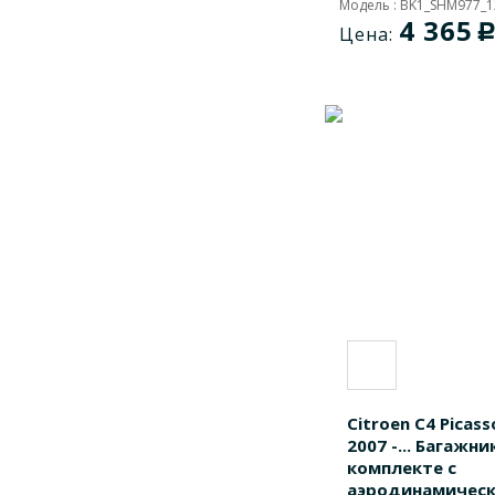
Модель : BK1_SHM977_
4 365
Цена:
Citroen C4 Picas
2007 -... Багажни
комплекте с
аэродинамическ