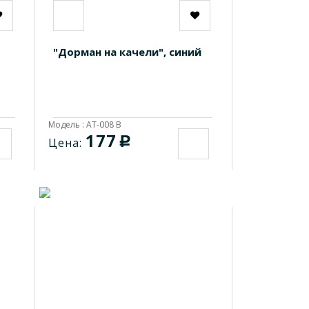
"Дорман на качели", синий
Модель : АТ-008 B
177
c
Цена: