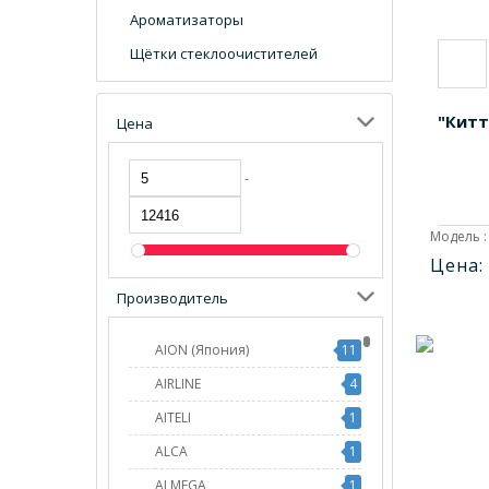
Ароматизаторы
Щётки стеклоочистителей
"Китт
Цена
-
Модель :
Цена:
Производитель
AION (Япония)
11
AIRLINE
4
AITELI
1
ALCA
1
ALMEGA
1