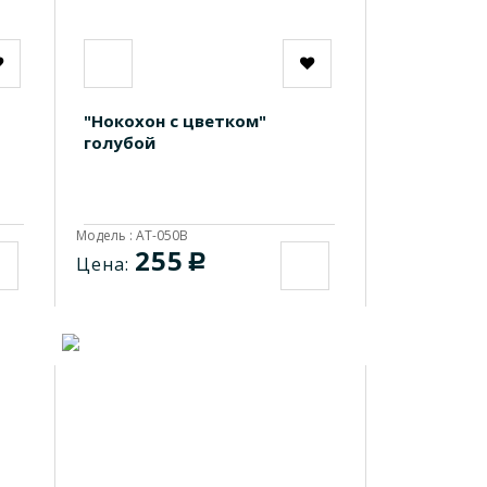
"Нокохон с цветком"
голубой
Модель : AT-050B
255
c
Цена: