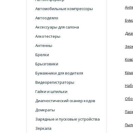
Ант
Автомобильные компрессоры
Автоодеяло
Бум
Аксессуары для салона
Диаг
Алкотестеры
Антенны
Зер
Брелки
Ковр
Брызговики
Кры
Бумажники для водителя
Видеорегистраторы
Наб
Гайки и шпильки
Обо
Диагностический сканер кодов
Домкраты
Пар
Зарядные и пусковые устройства
Пыл
Зеркала