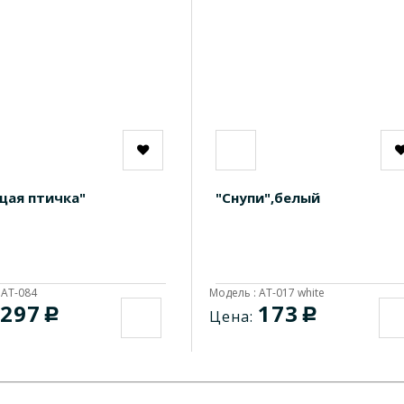
ая птичка"
"Снупи",белый
 AT-084
Модель : AT-017 white
297
173
c
c
Цена: