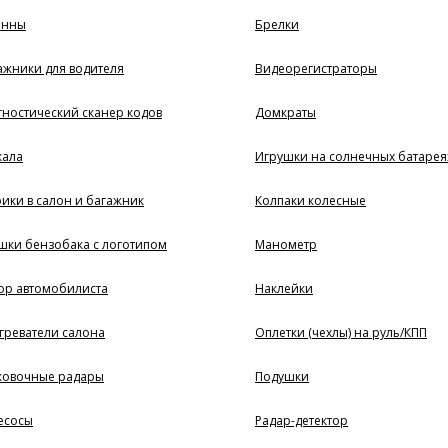
енны
Брелки
ажники для водителя
Видеорегистраторы
ностический сканер кодов
Домкраты
кала
Игрушки на солнечных батарея
ики в салон и багажник
Колпаки колесные
шки бензобака с логотипом
Манометр
ор автомобилиста
Наклейки
греватели салона
Оплетки (чехлы) на руль/КПП
ковочные радары
Подушки
есосы
Радар-детектор