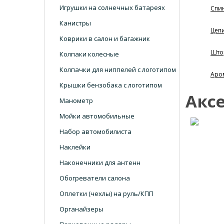
Игрушки на солнечных батареях
Спи
Канистры
Цеп
Коврики в салон и багажник
Што
Колпаки колесные
Колпачки для ниппелей с логотипом
Аро
Крышки бензобака с логотипом
Акс
Манометр
Мойки автомобильные
Набор автомобилиста
Наклейки
Наконечники для антенн
Обогреватели салона
Оплетки (чехлы) на руль/КПП
Органайзеры