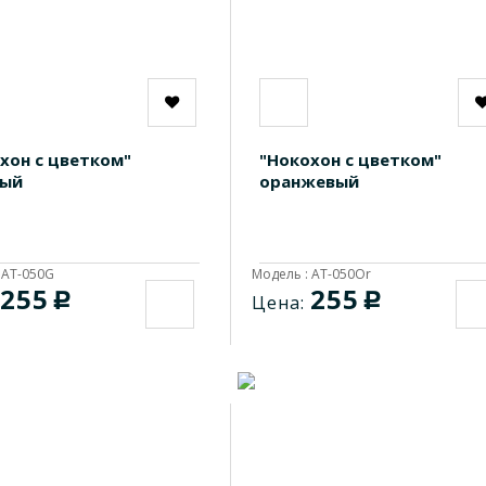
хон с цветком"
"Нокохон с цветком"
ный
оранжевый
 AT-050G
Модель : AT-050Or
255
255
c
c
Цена: