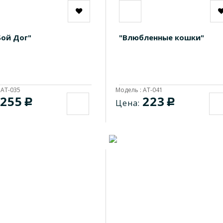
Бой Дог"
"Влюбленные кошки"
 AT-035
Модель : AT-041
255
223
c
c
Цена: