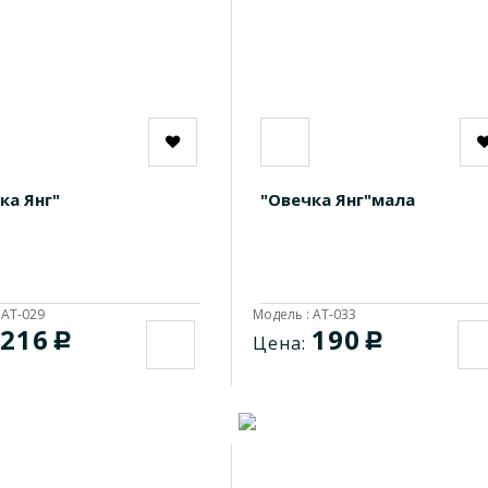
ка Янг"
"Овечка Янг"мала
 AT-029
Модель : AT-033
216
190
c
c
Цена: