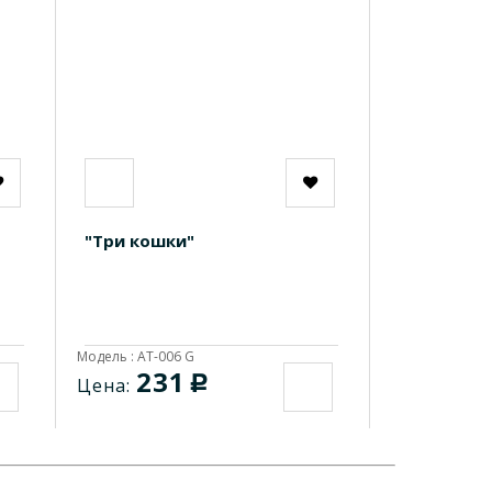
"Три кошки"
Модель : AT-006 G
231
c
Цена: