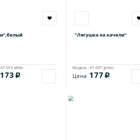
и",белый
"Лягушка на качели"
 AT-015 white
Модель : AT-007 green
173
177
c
c
Цена: