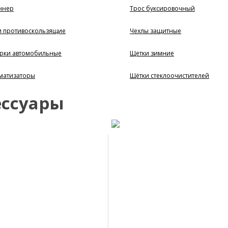
ннер
Трос буксировочный
и противоскользящие
Чехлы защитные
рки автомобильные
Щетки зимние
матизаторы
Щётки стеклоочистителей
ессуары