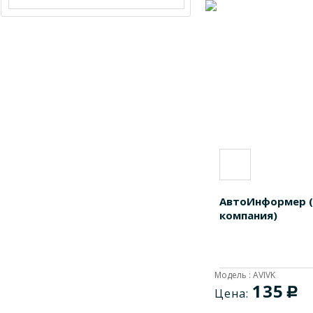
AVIDM
1
AVIFMK
1
AVIFMS
1
AVIFMSK
1
AVIHK
1
AVIHR
1
AVIL
1
AVILIX
1
AVIPMP
1
АвтоИнформер (
AVISNB
1
компания)
AVIT
1
AVIVK
1
Модель : AVIVK
135
c
Цена: