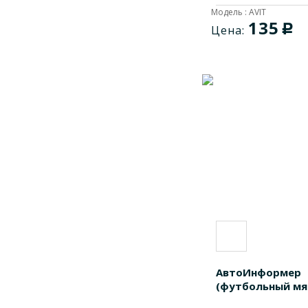
Модель : AVIT
135
c
Цена:
АвтоИнформер
(футбольный мя