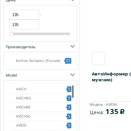
Цена
-
Производитель
Коттон Экспресс (Россия)
17
АвтоИнформер (
Model
мужчин)
AVICH
1
AVICHKG
1
Модель : AVIDM
AVICHKK
1
135
c
Цена:
AVICHSG
1
AVIDD
1