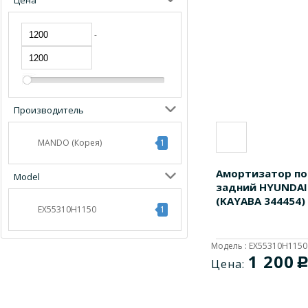
Цена
-
Производитель
MANDO (Корея)
1
Амортизатор по
Model
задний HYUNDAI
(KAYABA 344454)
EX55310H1150
1
Модель : EX55310H1150
1 200
Цена: