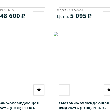
 PCS13205
Модель : PCS2520
48 600
5 095
c
c
Цена:
очно-охлаждающая
Смазочно-охлаждающая
сть (СОЖ) PETRO-
жидкость (СОЖ) PETRO-