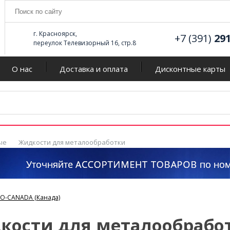
г. Красноярск,
+7 (391)
29
переулок Телевизорный 16, стр.8
О нас
Доставка и оплата
Дисконтные карты
ые
Жидкости для металообработки
RO-CANADA (Канада)
кости для металообрабо