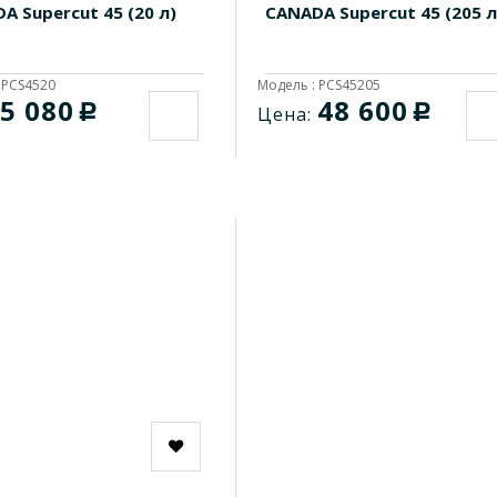
A Supercut 45 (20 л)
CANADA Supercut 45 (205 л
 PCS4520
Модель : PCS45205
5 080
48 600
c
c
Цена: