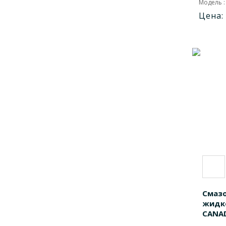
Модель :
Цена:
PCS45205
1
PCT25205
1
PCT32205
1
Смаз
жидко
CANAD