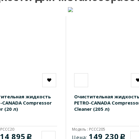
тительная жидкость
Очистительная жидкост
-CANADA Compressor
PETRO-CANADA Compresso
r (20 л)
Cleaner (205 л)
 PCCC20
Модель : PCCC205
14 895
149 230
c
c
Цена: