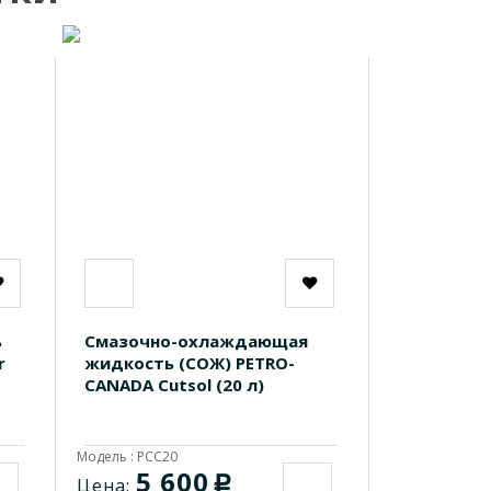
ь
Смазочно-охлаждающая
r
жидкость (СОЖ) PETRO-
CANADA Cutsol (20 л)
Модель : PCC20
5 600
c
Цена: