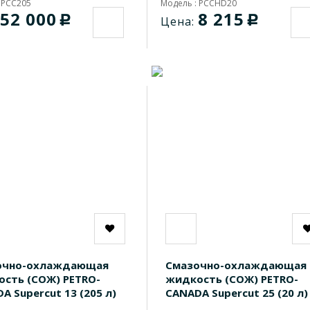
 PCC205
Модель : PCCHD20
52 000
8 215
c
c
Цена:
очно-охлаждающая
Смазочно-охлаждающая
сть (СОЖ) PETRO-
жидкость (СОЖ) PETRO-
A Supercut 13 (205 л)
CANADA Supercut 25 (20 л)