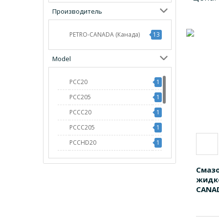
Производитель
PETRO-CANADA (Канада)
13
Model
PCC20
1
PCC205
1
PCCC20
1
PCCC205
1
PCCHD20
1
PCCHD205
1
Смаз
PCS13205
1
жидко
PCS2520
1
CANAD
PCS25205
1
PCS4520
1