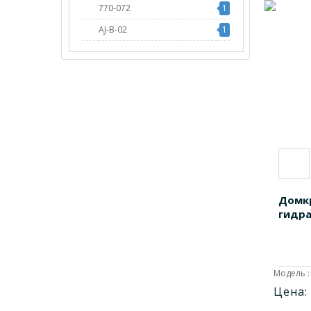
770-072
1
AJ-B-02
1
AJ-B-04
1
AJ-B-06
1
DG-02K
1
DG-04K
1
DG-06
1
DGB2
1
DGB4
1
Домк
гидра
Модель : 
Цена: