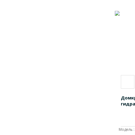
Домк
гидра
Модель :