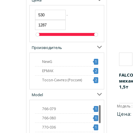
Цена
-
Производитель
NewG
1
ЕРМАК
2
FALC
Тосол-Синтез (Россия)
2
механ
1,5т
Model
Модель :
766-079
1
Цена:
766-080
1
770-036
1