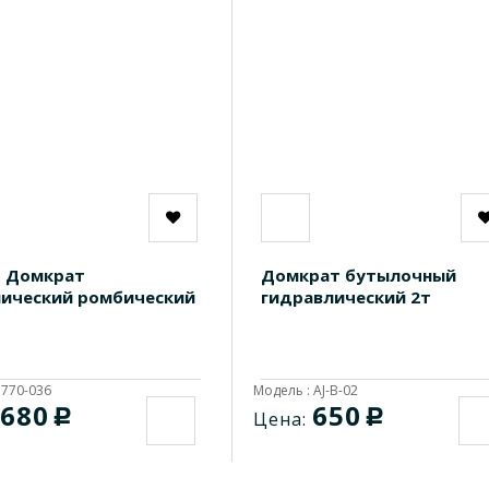
O Домкрат
Домкрат бутылочный
ический ромбический
гидравлический 2т
 770-036
Модель : AJ-B-02
680
650
c
c
Цена: