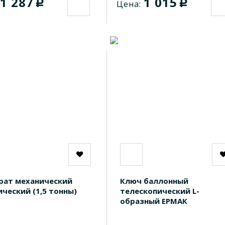
1 287
1 015
c
c
Цена:
рат механический
Ключ баллонный
ческий (1,5 тонны)
телескопический L-
образный ЕРМАК