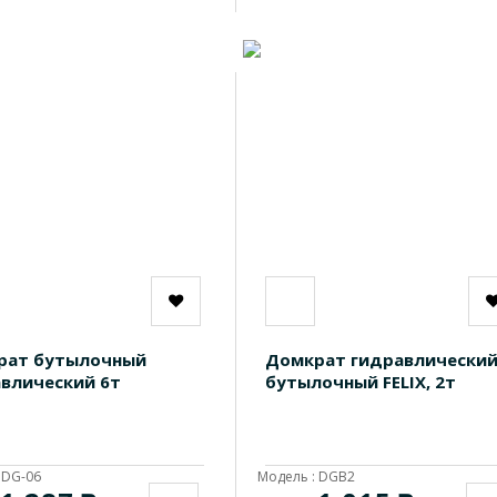
рат бутылочный
Домкрат гидравлически
влический 6т
бутылочный FELIX, 2т
 DG-06
Модель : DGB2