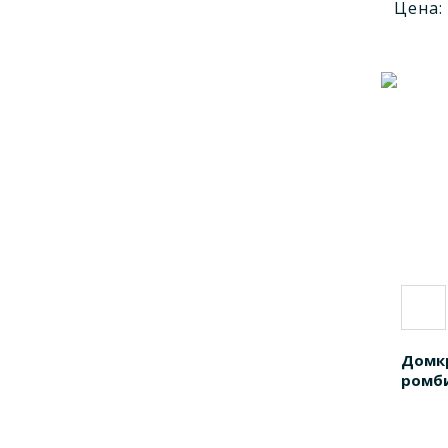
Цена:
Домк
ромби