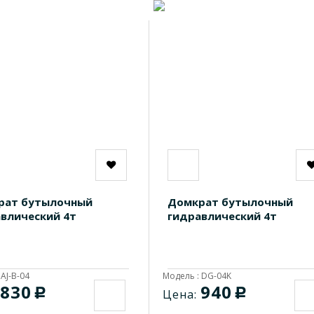
рат бутылочный
Домкрат бутылочный
влический 4т
гидравлический 4т
AJ-B-04
Модель : DG-04K
830
940
c
c
Цена: