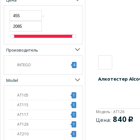
Цена
-
Производитель
INTEGO
4
Алкотестер Alco
Model
AT105
1
AT115
1
Модель : AT126
AT117
1
840
c
Цена:
AT126
1
AT210
1