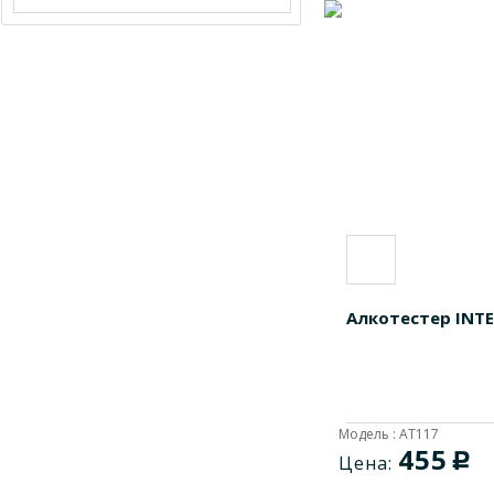
Алкотестер INT
Модель : AT117
455
c
Цена: