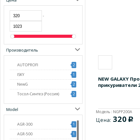
Цена
-
Производитель
AUTOPROFI
2
ISKY
1
NEW GALAXY Про
NewG
2
прикуриватели 2
Тосол-Синтез (Россия)
2
Model
Модель : NGPP200A
320
c
Цена:
AGR-300
1
AGR-500
1