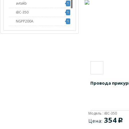
avtakb
1
iBC-350
1
NGPP200A
1
NGPP300A
1
PPF200A
1
PPF300A
1
Провода прикур
Модель : iBC-350
354
c
Цена: