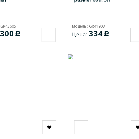
 GR43605
Модель : GR41903
300
334
c
c
Цена: