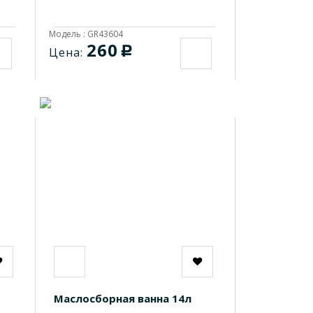
Модель : GR43604
260
c
Цена:
Маслосборная ванна 14л