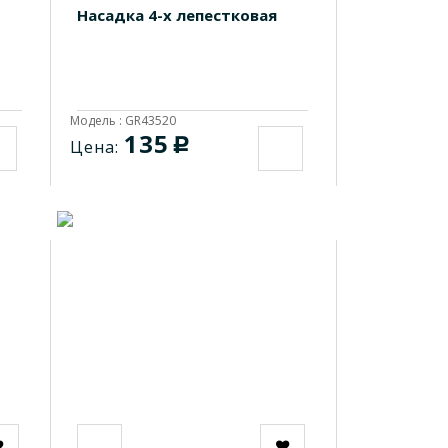
Насадка 4-х лепестковая
Модель : GR43520
135
c
Цена: