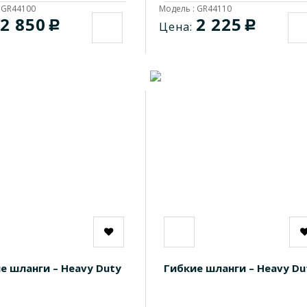
 GR44100
Модель : GR44110
2 850
2 225
c
c
Цена:
е шланги – Heavy Duty
Гибкие шланги – Heavy Du