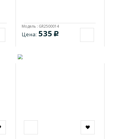
Модель : GR2500014
535
c
Цена: