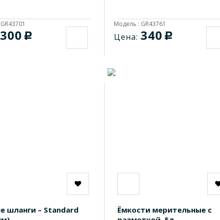
 GR43701
Модель : GR43761
300
340
c
c
Цена:
е шланги – Standard
Ёмкости мерительные с
мм)
разметкой, 5л