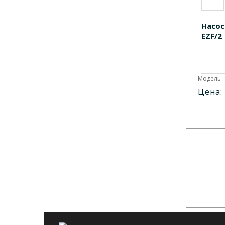
AOE2090
1
AP-40L
1
Насос
EZF/2
BP2000
1
CD320
1
CD500
1
Модель :
CD600
1
Цена:
DM10002
1
DT10001
1
EAOD3080
1
GR2500014
1
GR41431
1
GR41903
1
GR41922
1
GR42520
1