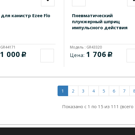
 для канистр Ezee Flo
Пневматический
плунжерный шприц
импульсного действия
 GR44171
Модель : GR43320
1 000
1 706
c
c
Цена:
1
2
3
4
5
6
7
Показано с 1 по 15 из 111 (всего