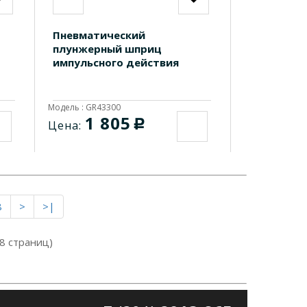
Пневматический
плунжерный шприц
импульсного действия
Модель : GR43300
1 805
c
Цена:
8
>
>|
 8 страниц)