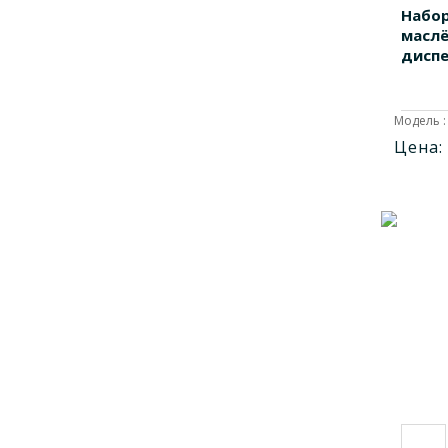
1785701F
1
Набор
1785701H
1
маслё
диспе
1785701R
1
1785702
1
Модель :
1788001
1
Цена:
AOD3065
1
AOD3090
1
AODE065
1
AODE090
1
AODE265
1
AODE290
1
AOE1030
1
AOE1065
1
AOE1090
1
AOE2065
1