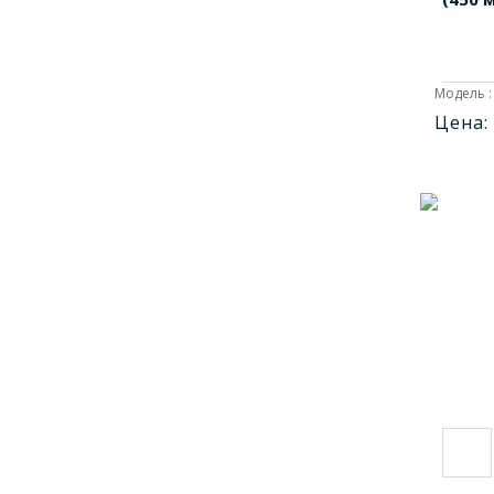
1709012
1
1709014
1
1709016
1
Модель :
1710001
1
Цена:
1710002
1
1762213
1
1763413
1
1781501
1
1781502
1
1781801
1
1781802
1
1782801
1
1782802
1
1785701
1