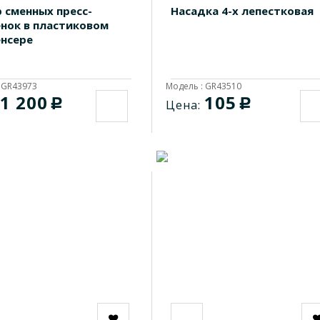
 сменных пресс-
Насадка 4-х лепестковая
нок в пластиковом
нсере
 GR43973
Модель : GR43510
1 200
105
c
c
Цена: