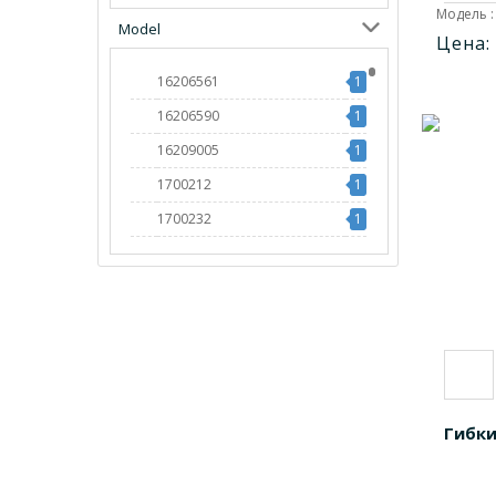
Модель :
Model
Цена:
16206561
1
16206590
1
16209005
1
1700212
1
1700232
1
1700312
1
1700333
1
1700333M
1
1700512
1
1700524
1
1700536
1
Гибки
1700536R
1
1701032
1