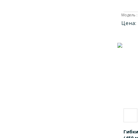
1701033
1
Модель :
1701053
1
Цена:
1701501
1
1701502
1
1701503
1
1702001
1
1702002
1
1702003
1
1708001
1
1708002
1
1708003
1
1709002
1
1709004
1
Гибки
1709006
1
(450 