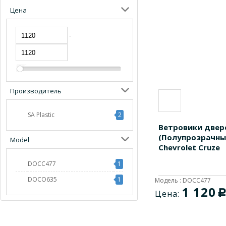
Цена
-
Производитель
SA Plastic
2
Ветровики двер
(Полупрозрачны
Model
Chevrolet Cruze
DOCC477
1
DOCO635
1
Модель : DOCC477
1 120
Цена: