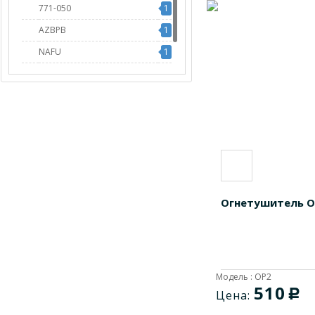
771-050
1
AZBPB
1
NAFU
1
OP2
1
Огнетушитель ОП
Модель : OP2
510
c
Цена: