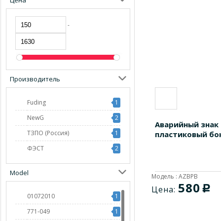
Цена
-
Производитель
Fuding
1
NewG
2
Аварийный знак
ТЗПО (Россия)
1
пластиковый бо
ФЭСТ
2
Model
Модель : AZBPB
580
c
Цена:
01072010
1
771-049
1