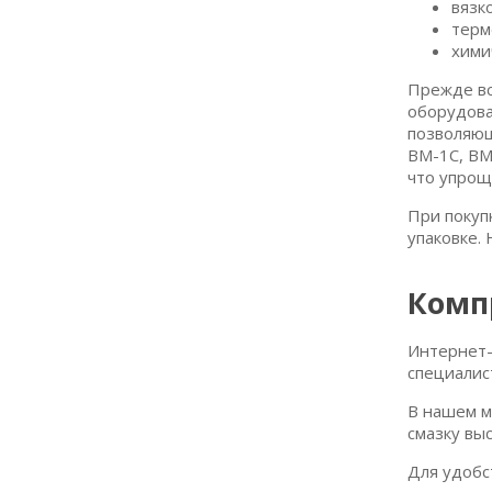
вязк
терм
хими
Прежде вс
оборудова
позволяющ
ВМ-1С, ВМ
что упрощ
При покуп
упаковке.
Комп
Интернет-
специалис
В нашем м
смазку вы
Для удобс