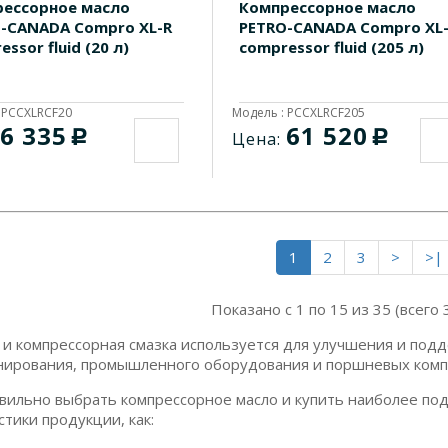
ессорное масло
Компрессорное масло
-CANADA Compro XL-R
PETRO-CANADA Compro XL
ssor fluid (20 л)
compressor fluid (205 л)
 PCCXLRCF20
Модель : PCCXLRCF205
6 335
61 520
c
c
Цена:
1
2
3
>
>|
Показано с 1 по 15 из 35 (всего 
 и компрессорная смазка используется для улучшения и под
ирования, промышленного оборудования и поршневых комп
вильно выбрать компрессорное масло и купить наиболее под
тики продукции, как: