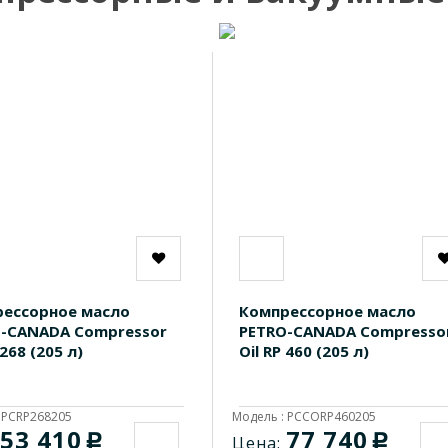
ессорное масло
Компрессорное масло
-CANADA Compressor
PETRO-CANADA Compresso
 268 (205 л)
Oil RP 460 (205 л)
 PCRP268205
Модель : PCCORP460205
53 410
77 740
c
c
Цена: