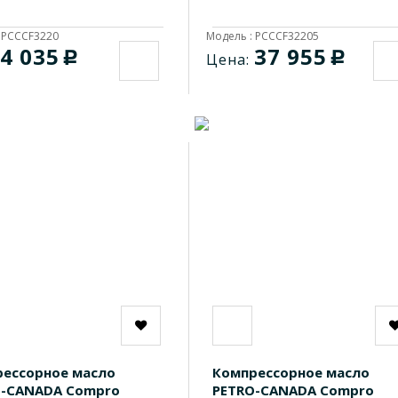
 PCCCF3220
Модель : PCCCF32205
4 035
37 955
c
c
Цена:
ессорное масло
Компрессорное масло
O-CANADA Compro
PETRO-CANADA Compro