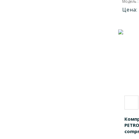
Модель :
Цена:
PCCSCF208
1
PCCXLRCF20
1
PCCXLRCF205
1
PCCXLSCF10020
1
PCCXLSCF100205
1
PCCXLSCF15020
1
PCCXLSCF150205
1
PCCXLSCF3220
1
PCCXLSCF32205
1
PCCXLSCF4620
1
PCCXLSCF46205
1
PCCXLSCF6820
1
Компр
PCCXLSCF68205
1
PETR
compre
PCNGS100019
1