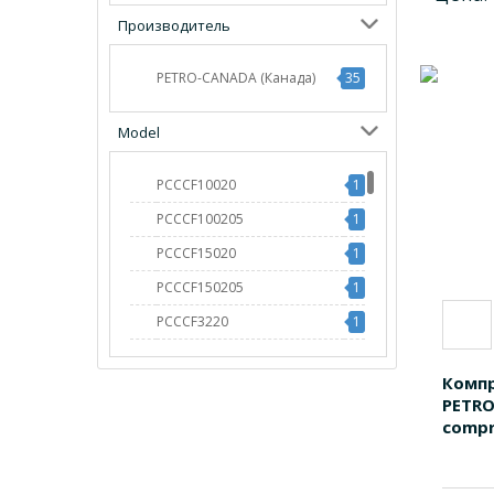
Производитель
PETRO-CANADA (Канада)
35
Model
PCCCF10020
1
PCCCF100205
1
PCCCF15020
1
PCCCF150205
1
PCCCF3220
1
PCCCF32205
1
Компр
PCCCF6820
1
PETR
PCCCF68205
1
compre
PCCORP460205
1
PCCSCF19
1