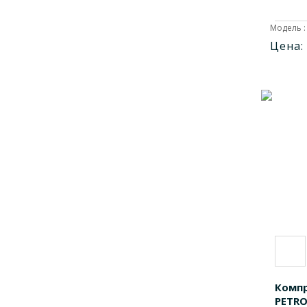
PCNGS1000208
1
Модель :
PCRP268205
1
Цена:
PCSPX500019
1
PCSPX5000208
1
PCSPX700019
1
PCSPX7000208
1
PCSPX706819
1
PCSPX7068205
1
PCSV15205
1
PCSV19205
1
PCSV20205
1
Компр
PETR