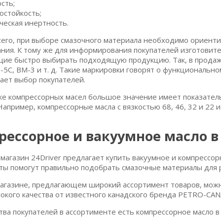
ость;
остойкость;
ческая инертность.
его, при выборе смазочного материала необходимо ориент
ния. К тому же для информирования покупателей изготовит
ие быстро выбирать подходящую продукцию. Так, в продаж
-5С, ВМ-3 и т. д. Такие маркировки говорят о функциональн
ает выбор покупателей.
ке компрессорных масел большое значение имеет показатель
 Например, компрессорные масла с вязкостью 68, 46, 32 и 22
рессорное и вакуумное масло в
магазин 24Driver предлагает купить вакуумное и компрессо
ты помогут правильно подобрать смазочные материалы для 
агазине, предлагающем широкий ассортимент товаров, можн
сокого качества от известного канадского бренда PETRO-CAN
тва покупателей в ассортименте есть компрессорное масло в 