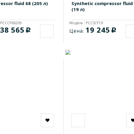
ssor fluid 68 (205 л)
Synthetic compressor fluid
(19 л)
 PCCCF68205
Модель : PCCSCF19
38 565
19 245
c
c
Цена: