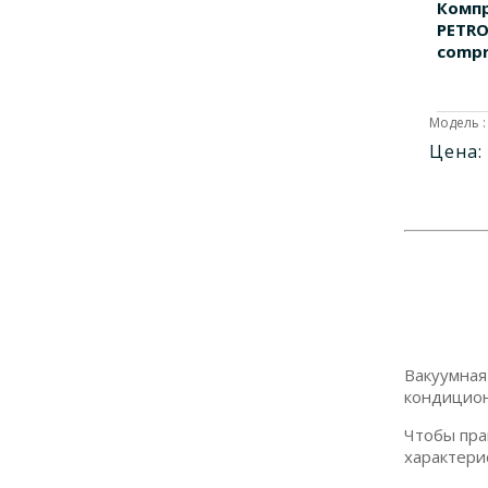
Компр
PETRO
compre
Модель :
Цена:
Вакуумная
кондицион
Чтобы пра
характерис