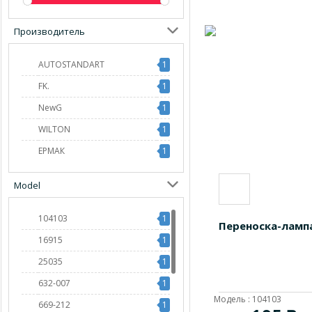
Производитель
AUTOSTANDART
1
FK.
1
NewG
1
WILTON
1
ЕРМАК
1
Model
104103
1
Переноска-ламп
16915
1
25035
1
632-007
1
Модель : 104103
669-212
1