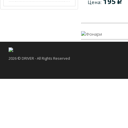
195
c
Цена:
669-213
1
669-214
1
771-765
1
2026 © DRIVER - All Rights Reserved