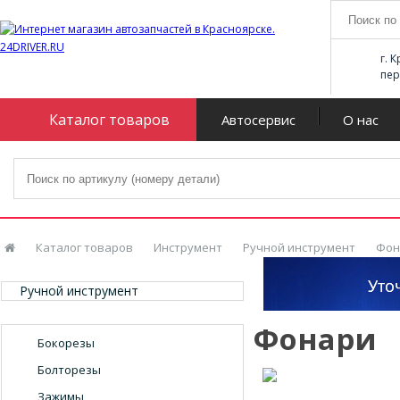
г. 
пер
Каталог товаров
Автосервис
О нас
Каталог товаров
Инструмент
Ручной инструмент
Фон
Ручной инструмент
Фонари
Бокорезы
Болторезы
Зажимы