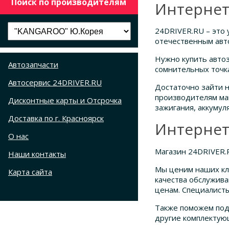
Поиск по производителям
Интернет
24DRIVER.RU – это 
отечественным авт
Нужно купить автоз
Автозапчасти
сомнительных точк
Автосервис 24DRIVER.RU
Достаточно зайти н
производителям маш
Дисконтные карты и Отсрочка
зажигания, аккумул
Доставка по г. Красноярск
Интернет 
О нас
Магазин 24DRIVER.R
Наши контакты
Мы ценим наших кл
Карта сайта
качества обслужив
ценам. Специалисты
Также поможем под
другие комплектую