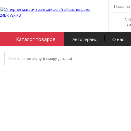
г. 
пер
Каталог товаров
Автосервис
О нас
Огромный каталог
автозапчастей
В каталог