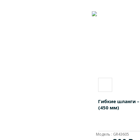
1702002
1
1702003
1
1708001
1
1708002
1
1708003
1
1709002
1
1709004
1
1709006
1
1709012
1
1709014
1
Гибкие шланги –
1709016
1
(450 мм)
1710001
1
1710002
1
Модель : GR43605
1762213
1