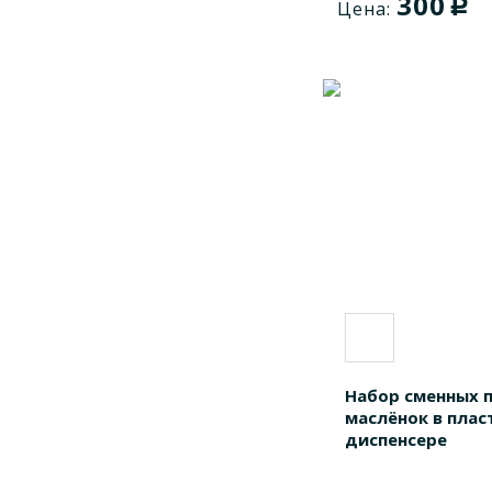
300
c
Цена:
1763413
1
1781501
1
1781502
1
1781801
1
1781802
1
1782801
1
1782802
1
1785701
1
1785701F
1
1785701H
1
1785701R
1
1785702
1
Набор сменных п
маслёнок в пла
1788001
1
диспенсере
AOD3065
1