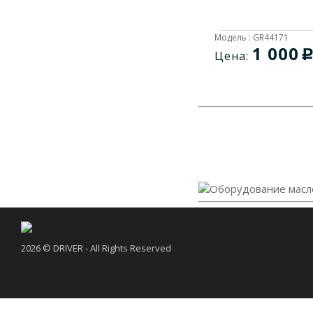
GR2500014
1
GR41431
1
Модель : GR44171
1 000
Цена:
GR41903
1
GR41922
1
GR42520
1
GR42720
1
GR42900
1
GR43000
1
GR43020
1
GR43300
1
GR43320
1
2026 © DRIVER - All Rights Reserved
GR43510
1
GR43520
1
GR43604
1