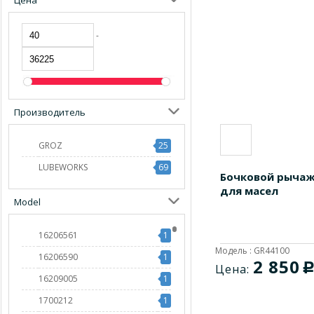
Цена
-
Производитель
GROZ
25
LUBEWORKS
69
Бочковой рычаж
для масел
Model
16206561
1
Модель : GR44100
16206590
1
2 850
Цена:
16209005
1
1700212
1