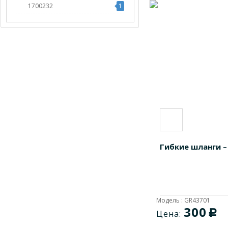
1700232
1
1700312
1
1700333
1
1700333M
1
1700512
1
1700524
1
1700536
1
1700536R
1
1701032
1
Гибкие шланги –
1701033
1
1701053
1
1701501
1
1701502
1
Модель : GR43701
300
1701503
1
c
Цена:
1702001
1