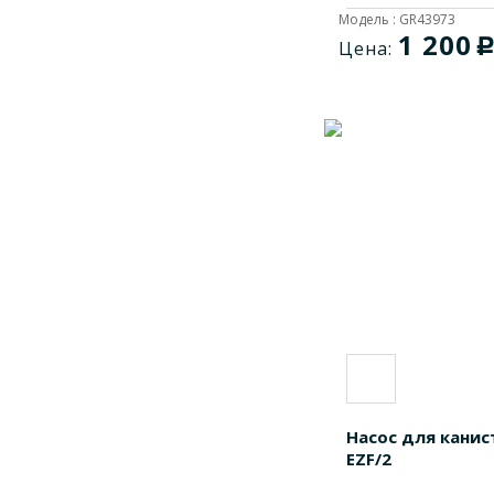
AOD3090
1
Модель : GR43973
AODE065
1
1 200
Цена:
AODE090
1
AODE265
1
AODE290
1
AOE1030
1
AOE1065
1
AOE1090
1
AOE2065
1
AOE2090
1
AP-40L
1
BP2000
1
DM10002
1
Насос для канист
DT10001
1
EZF/2
EAOD3080
1