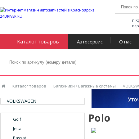
г. 
пер
Каталог товаров
Автосервис
О нас
Каталог товаров
Багажники / Багажные системы
VOLKSW
VOLKSWAGEN
Polo
Golf
Jetta
Passat