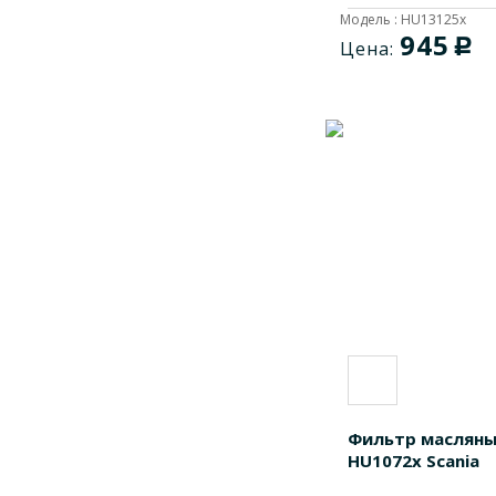
Модель : HU13125x
945
c
Цена:
Фильтр маслян
HU1072x Scania