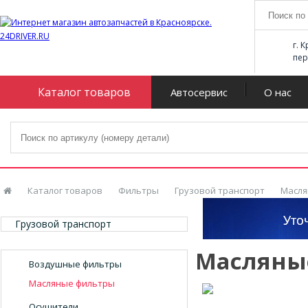
г. 
пер
Каталог товаров
Автосервис
О нас
Каталог товаров
Фильтры
Грузовой транспорт
Масля
Грузовой транспорт
Масляны
Воздушные фильтры
Масляные фильтры
Осушители