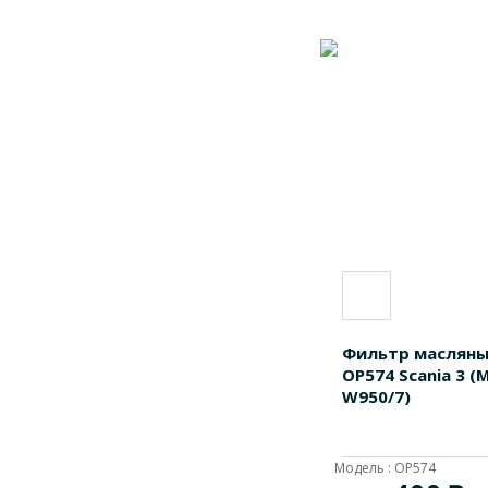
OP626/1
1
P550041
1
P550453
1
P550639
1
P7046
1
P7330
1
SFO3493
1
TE643
1
W11102/36
1
W11102/37
1
Фильтр масляный
W950/13
1
OP574 Scania 3 
W950/7)
WP11102/3
1
ТЕ630
1
Модель : OP574