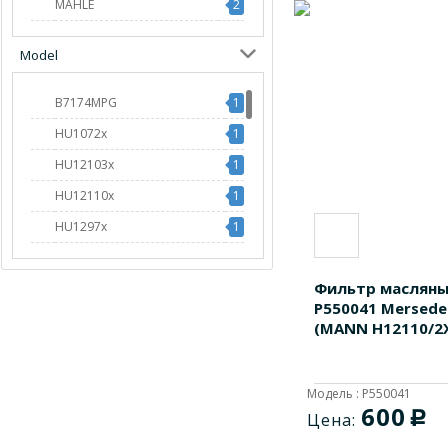
MAHLE
2
MANN FILTER
11
Model
MFILTER
2
B7174MPG
1
HU1072x
1
HU12103x
1
HU12110x
1
HU1297x
1
HU13125x
1
Фильтр масляны
HU1381x
1
P550041 Mersede
HU947/1z-2
1
(MANN H12110/2
LF17356
1
OC267
1
Модель : P550041
600
OC289
1
c
Цена:
OP574
1