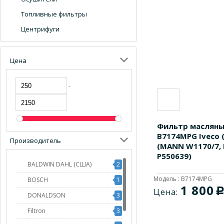
Топливные фильтры
Центрифуги
Цена
-
Фильтр масляны
B7174MPG Iveco (
Производитель
(MANN W1170/7,
P550639)
BALDWIN DAHL (США)
2
Модель : B7174MPG
BOSCH
1
1 800
Цена:
DONALDSON
3
Filtron
3