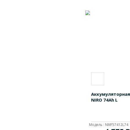
TCMF60B24RS
1
TCMF75D23FL
1
TCMF75D23FR
1
TCMF90D26FL
1
TNMF55561L55
1
TNMF55562R55
1
TNMF56065R60
1
TNMF56066L60
1
TNMF56278L62
1
TNMF56279R62
1
Аккумуляторная
TNMF56519R65
1
NIRO 74Ah L
TNMF56520L65
1
TNMF59024L90
1
Модель : NMF57412L74