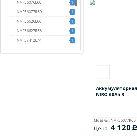
NMF56076L60
1
NMF56077R60
1
NMF56626L66
1
NMF56627R66
1
NMF57412L74
1
NMF57413R74
1
NMF59022L90
1
NMF59023R90
1
NMF60036R100
1
NMF60037L100
1
Аккумуляторная
NIRO 60Ah R
TCMF40B19LS
1
TCMF40B19RS
1
TCMF55B24LS
1
Модель : NMF56077R60
4 120
TCMF55B24RS
1
Цена:
TCMF60B24LS
1