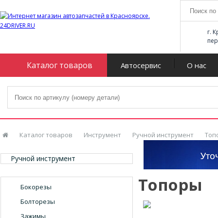
г. 
пер
Каталог товаров
Автосервис
О нас
Каталог товаров
Инструмент
Ручной инструмент
Топ
Ручной инструмент
Топоры
Бокорезы
Болторезы
Зажимы