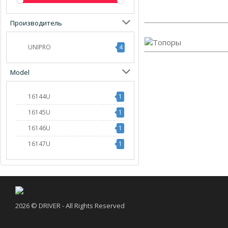
Производитель
UNIPRO
4
Model
16144U
1
16145U
1
16146U
1
16147U
1
2026 © DRIVER - All Rights Reserved