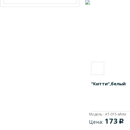
AT-029
1
AT-033
1
AT-035
1
AT-041
1
AT-050B
1
AT-050G
1
AT-050Or
1
AT-050P
1
AT-014 Y
1
"Китти",белый
AT-084
1
АТ-008 B
1
Модель : AT-015 white
173
c
Цена: