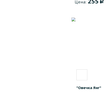
255
c
Цена:
"Овечка Янг"