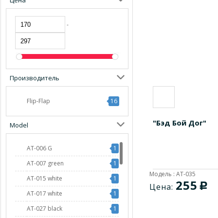
Цена
-
Производитель
Flip-Flap
16
"Бэд Бой Дог"
Model
AT-006 G
1
AT-007 green
1
Модель : AT-035
AT-015 white
1
255
c
Цена:
AT-017 white
1
AT-027 black
1