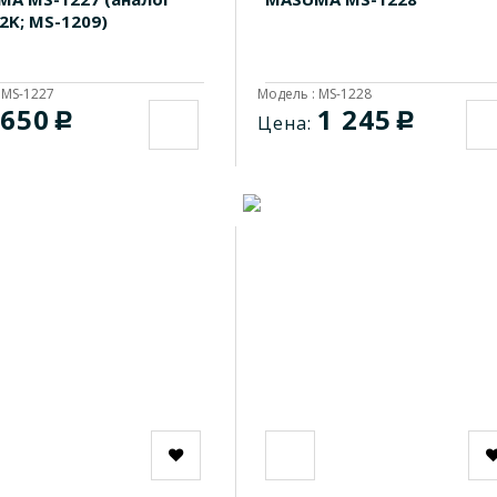
2K; MS-1209)
 MS-1227
Модель : MS-1228
650
1 245
c
c
Цена: