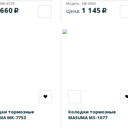
 MK-6729
Модель : MK-6900
660
1 145
c
c
Цена:
дки тормозные
Колодки тормозные
MA MK-7753
MASUMA MS-1077