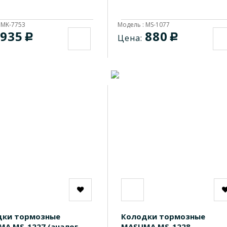
 MK-7753
Модель : MS-1077
935
880
c
c
Цена:
дки тормозные
Колодки тормозные
A MS-1227 (аналог
MASUMA MS-1228