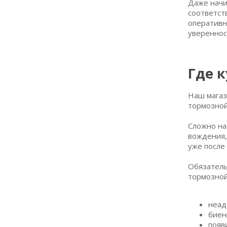
Даже начи
MK-6900
1
соответст
оперативн
MK-7747
1
увереннос
MK-7753
1
MPH46
1
Где 
MS-1077
1
MS-1219
1
Наш магаз
тормозной
MS-1227
1
MS-1228
1
Сложно на
вождения,
MS-1237
1
уже после
MS-1242
1
Обязатель
MS-1243
1
тормозной
MS-1259
1
MS-1267
1
неад
биен
MS-1273
1
появ