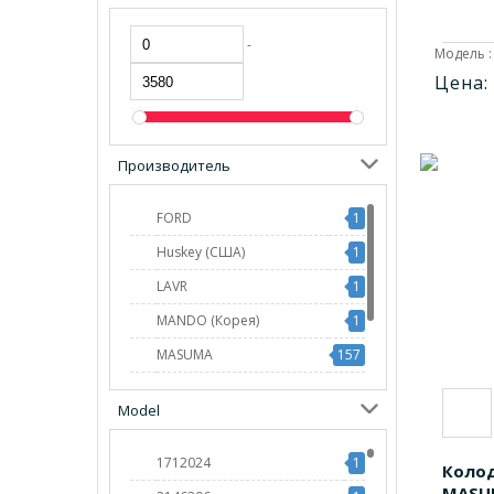
-
Модель :
Цена:
Производитель
FORD
1
Huskey (США)
1
LAVR
1
MANDO (Корея)
1
MASUMA
157
NISSHINBO (Япония)
42
Model
TEXTAR
5
1712024
1
Коло
MASUM