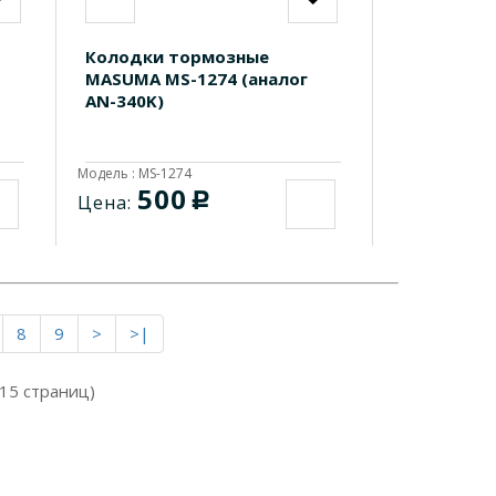
Колодки тормозные
MASUMA MS-1274 (аналог
AN-340K)
Модель : MS-1274
500
c
Цена:
8
9
>
>|
 15 страниц)