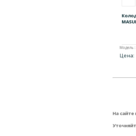
MK-2350
1
MK-2500
1
Коло
MK-2510
1
MASU
MK-2513
1
MK-2519
1
Модель :
MK-3387
1
Цена:
MK-3388
1
MK-3427
1
MK-5518
1
MK-5520
1
MK-5524
2
MK-5527
1
На сайте 
MK-5701
1
MK-6723
1
Уточняйте
MK-6729
1