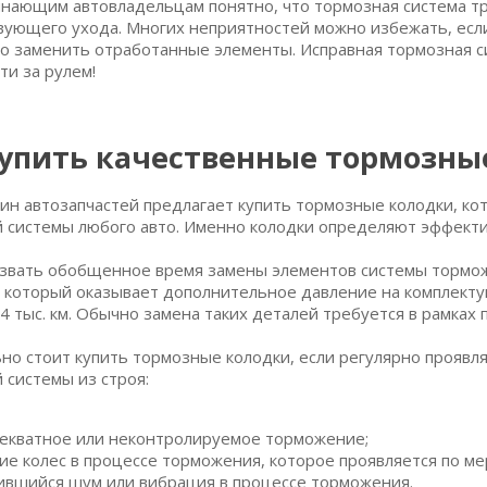
нающим автовладельцам понятно, что тормозная система т
вующего ухода. Многих неприятностей можно избежать, есл
о заменить отработанные элементы. Исправная тормозная си
ти за рулем!
купить качественные тормозны
ин автозапчастей предлагает купить тормозные колодки, к
 системы любого авто. Именно колодки определяют эффекти
звать обобщенное время замены элементов системы торможе
 который оказывает дополнительное давление на комплект
 4 тыс. км. Обычно замена таких деталей требуется в рамках
но стоит купить тормозные колодки, если регулярно прояв
 системы из строя:
екватное или неконтролируемое торможение;
ие колес в процессе торможения, которое проявляется по ме
ившийся шум или вибрация в процессе торможения.