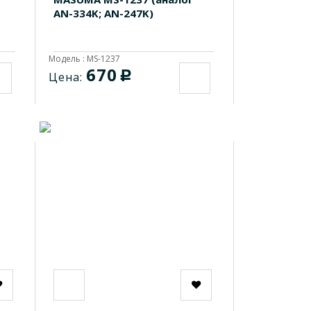
AN-334K; AN-247K)
Модель : MS-1237
670
c
Цена: