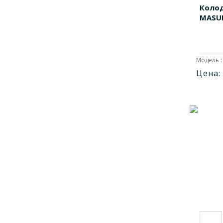
Коло
MK-1198
1
MASU
MK-1204
1
MK-2232
1
MK-2252
1
Модель :
MK-2285
1
Цена:
MK-2288
1
MK-2311
1
MK-2321
1
MK-2330
1
MK-2333
1
MK-2335A
1
MK-2338
1
MK-2339
1
MK-2342
1