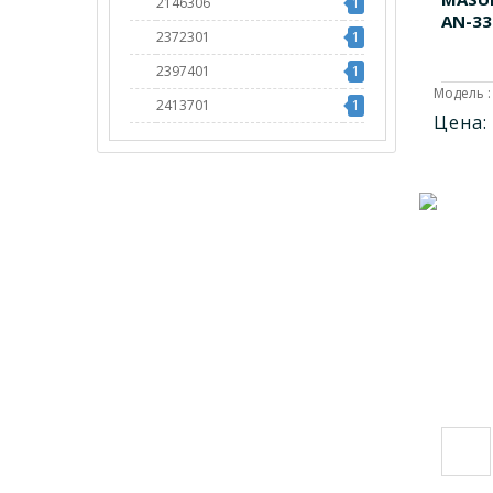
2146306
1
AN-33
2372301
1
2397401
1
Модель :
2413701
1
Цена:
2568101
1
D11148MH
1
D11268MH
1
D1233M
1
D2023
1
D2174
1
D2183
1
D2274
1
LOTD
1
MC1600
1
MK-1170
1