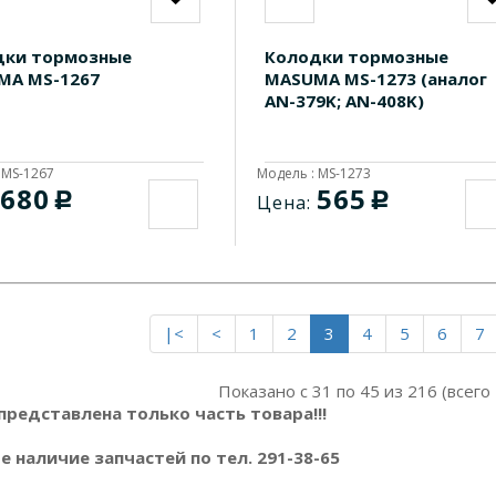
дки тормозные
Колодки тормозные
MA MS-1267
MASUMA MS-1273 (аналог
AN-379K; AN-408K)
 MS-1267
Модель : MS-1273
680
565
c
c
Цена:
|<
<
1
2
3
4
5
6
7
Показано с 31 по 45 из 216 (всего
представлена только часть товара!!!
 наличие запчастей по тел. 291-38-65