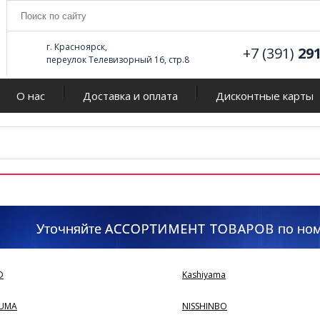
г. Красноярск,
+7 (391)
29
переулок Телевизорный 16, стр.8
О нас
Доставка и оплата
Дисконтные карты
D
Kashiyama
UMA
NISSHINBO