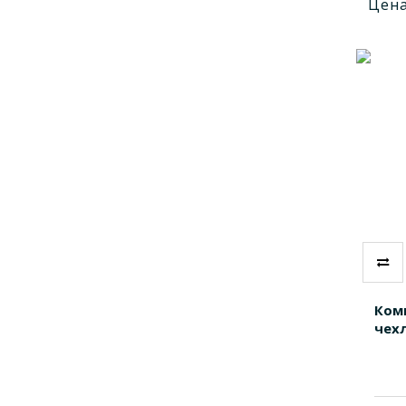
Цена
Ком
чехл