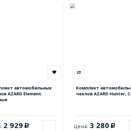
плект автомобильных
Комплект автомобиль
ов AZARD Element.
чехлов AZARD Hunter, 
ные
2 929
3 280
c
c
:
Цена: