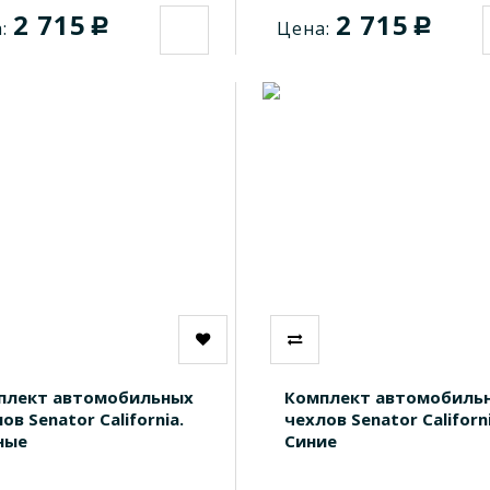
2 715
2 715
c
c
:
Цена:
плект автомобильных
Комплект автомобиль
ов Senator California.
чехлов Senator Californi
ные
Синие