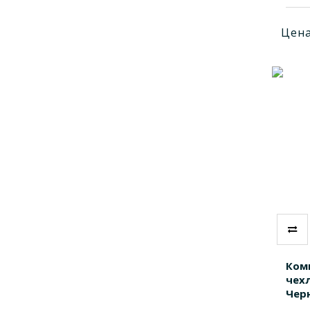
Цена
Ком
чех
Чер