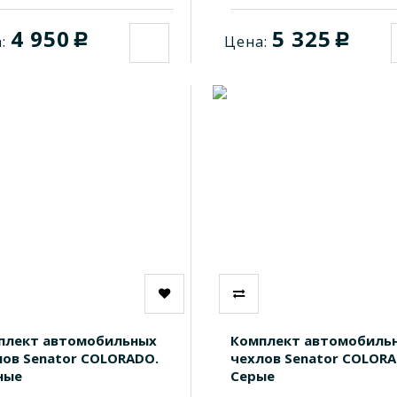
4 950
5 325
c
c
:
Цена:
плект автомобильных
Комплект автомобиль
лов Senator COLORADO.
чехлов Senator COLORA
ные
Серые