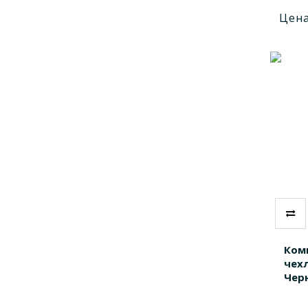
Цена
Ком
чехл
Чер