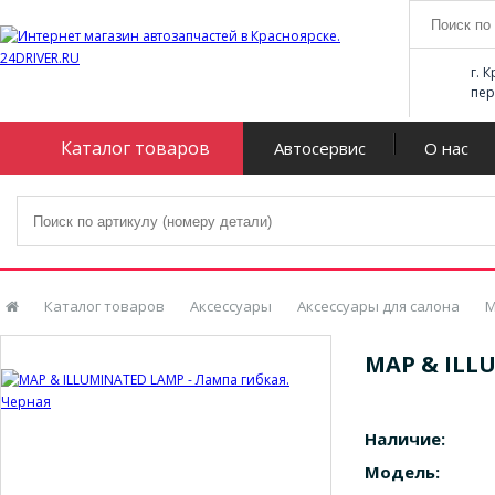
г. 
пер
Каталог товаров
Автосервис
О нас
Каталог товаров
Аксессуары
Аксессуары для салона
M
MAP & ILL
Наличие:
Модель: