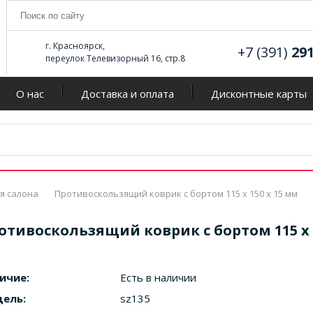
г. Красноярск,
+7 (391)
29
переулок Телевизорный 16, стр.8
О нас
Доставка и оплата
Дисконтные карты
я салона
Противоскользящий коврик с бортом 115 х 150 х 15 мм
отивоскользящий коврик с бортом 115 х 
ичие:
Есть в наличии
ель:
sz135