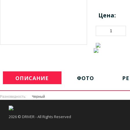
Цена:
ОПИСАНИЕ
ФОТО
Р
Разновидность:
Черный
2026 © DRIVER - All Rights Reserved