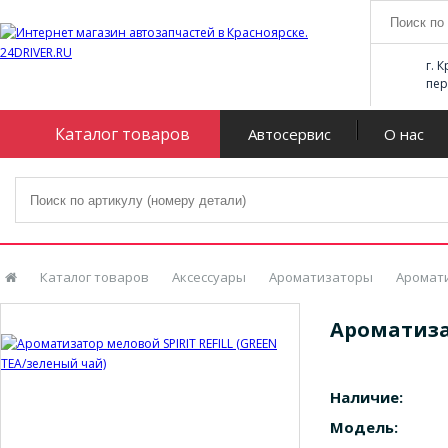
г. 
пер
Каталог товаров
Автосервис
О нас
Каталог товаров
Аксессуары
Ароматизаторы
Аромати
Ароматиза
Наличие:
Модель: