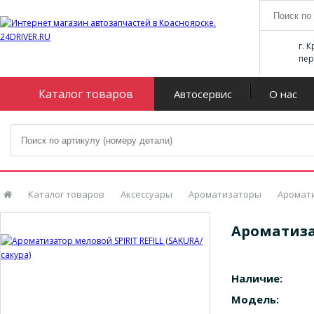
г. 
пер
Каталог товаров
Автосервис
О нас
Каталог товаров
Аксессуары
Ароматизаторы
Аромати
Ароматизат
Наличие:
Модель: