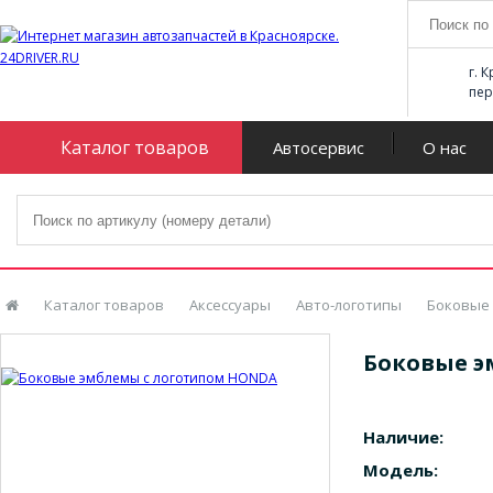
г. 
пер
Каталог товаров
Автосервис
О нас
Каталог товаров
Аксессуары
Авто-логотипы
Боковые 
Боковые э
Наличие:
Модель: