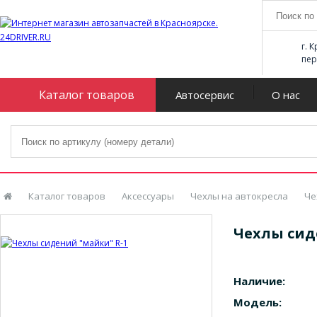
г. 
пер
Каталог товаров
Автосервис
О нас
Каталог товаров
Аксессуары
Чехлы на автокресла
Че
Чехлы сид
Наличие:
Модель: