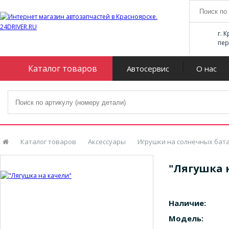
г. 
пер
Каталог товаров
Автосервис
О нас
Каталог товаров
Аксессуары
Игрушки на солнечных бат
"Лягушка 
Наличие:
Модель: