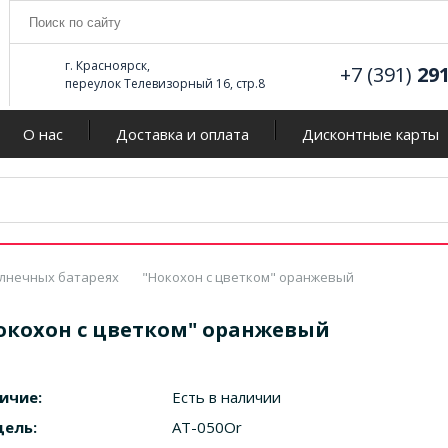
г. Красноярск,
+7 (391)
29
переулок Телевизорный 16, стр.8
О нас
Доставка и оплата
Дисконтные карты
олнечных батареях
"Нокохон с цветком" оранжевый
окохон с цветком" оранжевый
ичие:
Есть в наличии
ель:
AT-050Or