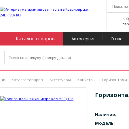
г. 
пер
Каталог товаров
Автосервис
О нас
Каталог товаров
Аксессуары
Канистры
Горизонтальна
Горизонтал
Наличие:
Модель: