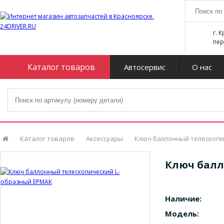
г. 
пер
Каталог товаров
Автосервис
О нас
Каталог товаров
Аксессуары
Ключ баллонный телескопи
Ключ балл
Наличие:
Модель: