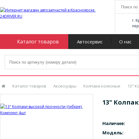
г. 
пер
Каталог товаров
Автосервис
О нас
Каталог товаров
Аксессуары
Колпаки колесные
13" К
13" Колпа
Наличие:
Модель: