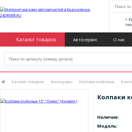
г. 
пер
Каталог товаров
Автосервис
О нас
Каталог товаров
Аксессуары
Колпаки колесные
Колпа
Колпаки ко
Наличие:
Модель: