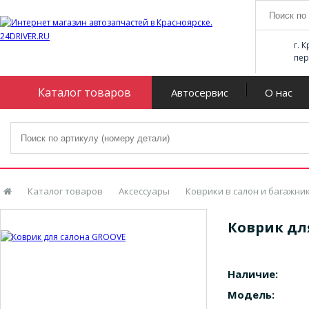
г. 
пер
Каталог товаров
Автосервис
О нас
Каталог товаров
Аксессуары
Коврики в салон и багажни
Коврик дл
Наличие:
Модель: