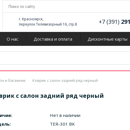
г. Красноярск,
+7 (391)
29
переулок Телевизорный 16, стр.8
О нас
Доставка и оплата
Дисконтные карты
он и багажник
Коврик с салон задний ряд черный
врик с салон задний ряд черный
ичие:
Нет в наличии
ель:
TER-301 BK