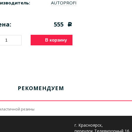
изводитель:
AUTOPROFI
ена:
555
c
В корзину
РЕКОМЕНДУЕМ
оэластичной резины
г. Красноярск,
переулок Телевизорный 16,