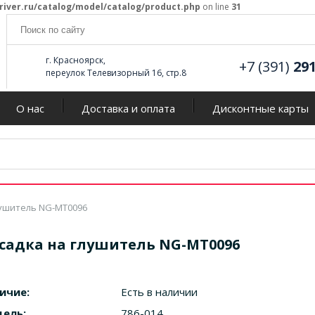
river.ru/catalog/model/catalog/product.php
on line
31
г. Красноярск,
+7 (391)
29
переулок Телевизорный 16, стр.8
О нас
Доставка и оплата
Дисконтные карты
лушитель NG-MT0096
садка на глушитель NG-MT0096
ичие:
Есть в наличии
ель:
786-014