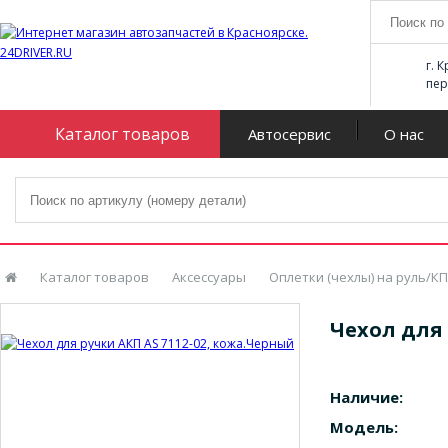
г. 
пер
Каталог товаров
Автосервис
О нас
Каталог товаров
Аксессуары
Оплетки (чехлы) на руль/К
Чехол для 
Наличие:
Модель: